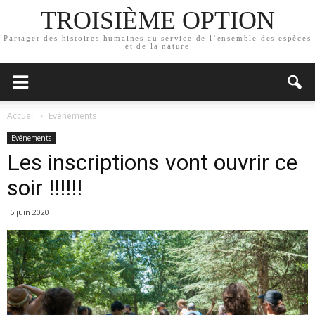
TROISIÈME OPTION
Partager des histoires humaines au service de l’ensemble des espèces
et de la nature
Accueil
Evénements
Evénements
Les inscriptions vont ouvrir ce
soir !!!!!!
5 juin 2020