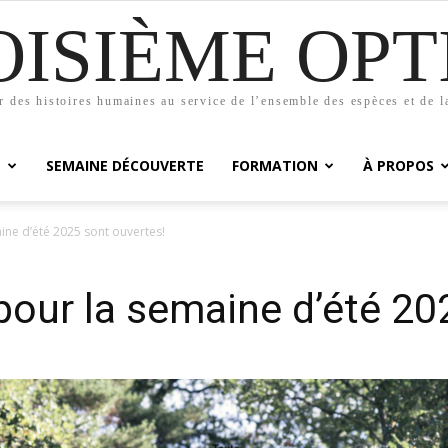
OISIÈME OPT
r des histoires humaines au service de l’ensemble des espèces et de l
M
SEMAINE DÉCOUVERTE
FORMATION
À PROPOS
aine d’été 2025 sont ouvertes!
 pour la semaine d’été 20