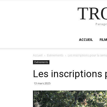
TR
Partage
ACCUEIL
FIL
Accueil
Evénements
Les inscriptions pour la sem
Evénements
Les inscriptions
13 mars 2025