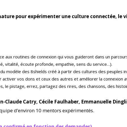
ture pour expérimenter une culture connectée, le vil
ce aux routines de connexion qui vous guideront dans un parcour
té, vitalité, écoute profonde, empathie, sens du service…).
 du modèle des 8shields créé à partir des cultures des peuples i
activer vos dons et ceux des autres et améliorer la connexion a
, le pistage, errez, partagez des rires, des chansons, des histoire
ean-Claude Catry, Cécile Faulhaber, Emmanuelle Dingl
quipe d’environ 10 mentors expérimentés.
ra confirmé en fonction des demandes)