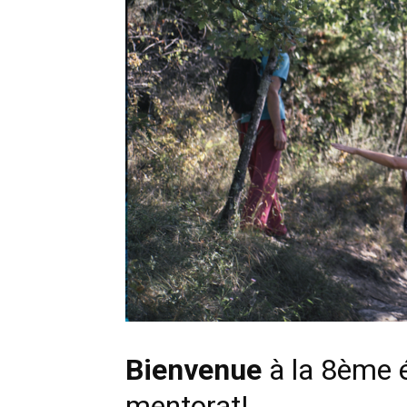
Bienvenue
à la 8ème é
mentorat!